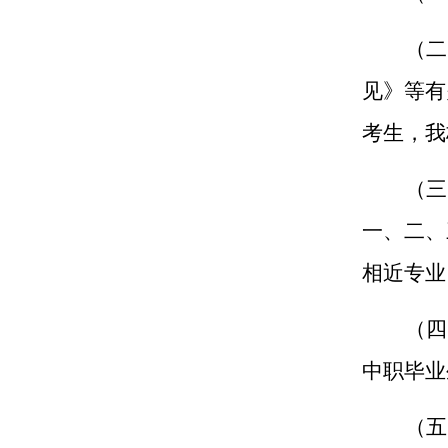
（二
见》等有
考生，我
（三
一、二、
相近专业
（四
中职毕业
（五