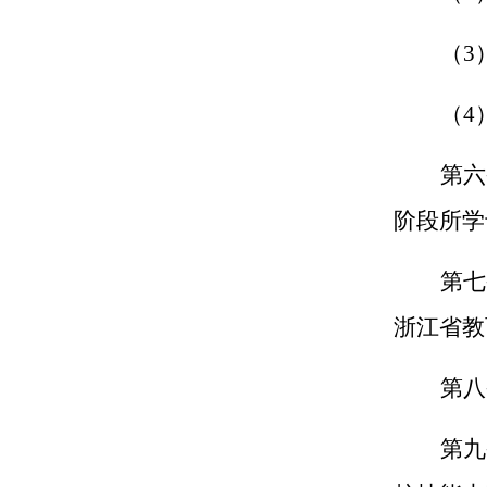
（3
（4
第六
阶段所学
第七
浙江省教
第八
第九