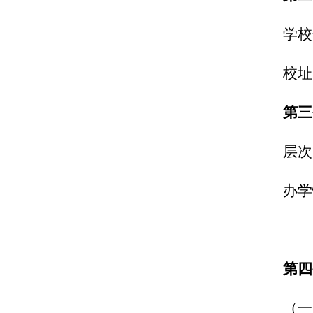
学校
校址
第
层次
办学
第四
（一