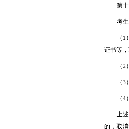
第十
考生
（1
证书等，
（2
（3
（4
上述
的，取消