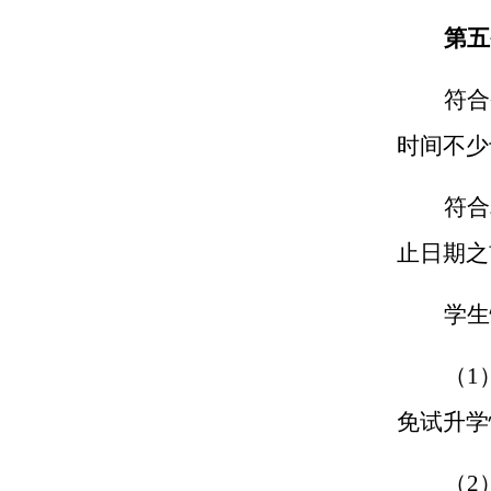
第五
符合
时间不少
符合
止日期之
学生
（1
免试升学
（2