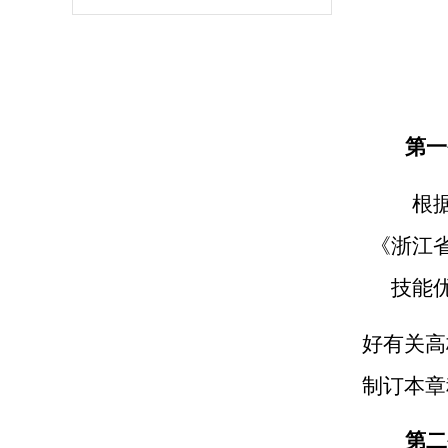
2023年退役大学生士兵免试…
第一
根
《浙江
技能
好有关高
制订本章
第二