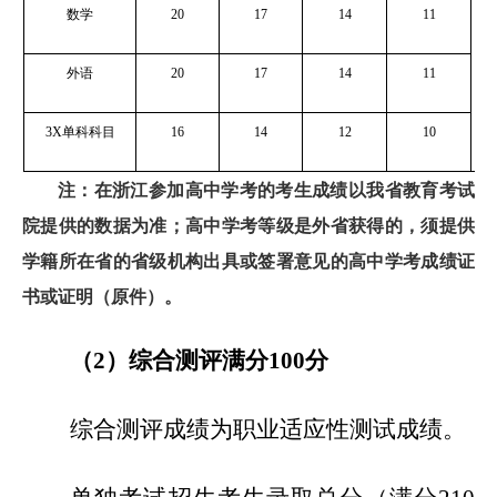
数学
20
17
14
11
科
目
外语
20
17
14
11
3X
单科科目
16
14
12
10
注：在浙江参加高中学考的考生成绩以我省教育考试
院提供的数据为准；高中学考等级是外省获得的，须提供
学籍所在省的省级机构出具或签署意见的高中学考成绩证
书或证明（原件）。
（2）综合测评满分100分
综合测评成绩为职业适应性测试成绩。