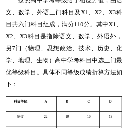
按照高中学考
等级给予相应分值，
由语
文、数学、外语三门科目及X1、X2、X3科
目共六门科目组成，满分110分。其中X1、
X2、X3科目是指除语文、数学、外语外，
另7门
（
物理、思想政治、技术、历史、化
学、地理、生物）高中学考科目中选三门最
优等级科目。具体
不同等级成绩折算
方法如
下：
科目等级
A
B
C
D
语文
22
19
16
13