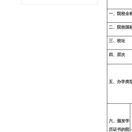
2021年招生章程
一、院校全
二、院校国
三、校址
四、层次
五、办学类
六、颁发学
历证书的院