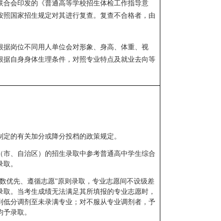
联合会印发的《普通高等学校招生体检工作指导意
按照国家招生规定对其进行复查。复查不合格者，由
根据岗位不同用人单位会对形象、
身高、体重、视
根据自身身体生理条件，对照专业特点及就业去向等
制定的有关加分或降分投档的政策规定。
（市、自治区）的招生录取中参考普通高中学生综合
录取。
数优先、遵循志愿”原则录取，专业志愿间不设级差
录取。当考生成绩无法满足其所填报的专业志愿时，
到低分调剂至未录满专业；对不服从专业调剂者，予
均予录取。