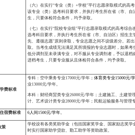
（六）在实行“专业（类）+学校”平行志愿录取模式的高
该专业（类）选考科目要求，并执行考生所在省（市、自
生，只要体检符合条件，均予录取。
（七）在实行“院校专业组”平行志愿录取模式的高考综合
选考科目要求，并执行考生所在省（市、自治区）招生主
先、遵循志愿”原则录取，专业志愿之间不设级差分。若
取。当考生成绩无法满足其所填报的专业志愿时，如果考
低分调剂至未录满专业，对不服从专业调剂者，予以退档
进档考生，只要专业服从且体检符合条件，均予录取。
专科：空中乘务专业17000元/学年；
体育类专业15000元/
业13000元/学年。
学费标准
本科：财经商贸类专业26000元/学年；土建施工、土建管
计、艺术设计类专业28000元/学年；民航运输服务与管理专业
住宿费标准
6
人间1500元/学年
。
学校设有各类奖助学金（包括国家奖学金、国家励志奖学
政策
时实行国家助学贷款、勤工助学等资助政策。