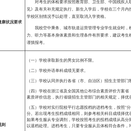
对考生的体检要求按照教育部、卫生部、中国残疾人
见》及有关补充规定执行。新生入学后，学校在三个月内
学校区别情况予以处理，直至取消入学资格。
健康状况要求
我校空中乘务、城市轨道运营管理专业学生
就业时，
力、听力等基本身体素质和生理条件有所要求，建议考生
谨慎报考。
（一）学校录取新生的男女比例不限。
（二）学校外语单科成绩无要求。
（三）学校认同并执行各省（市、自治区）招生主管部门
（四）学校在浙江省及全国其他公布综合素质评价方案省
素质评价信息，执行省级招生主管部门的相关规定，择优
（五）学校对实行院校平行志愿投档的进档考生，按照“分
分。若出现考生投档成绩相同，则参考相关科目成绩择优
如果考生服从专业调剂，学校按照考生的投档成绩从高分
规则
以退档处理。进档考生，只要专业服从且体检符合条件，