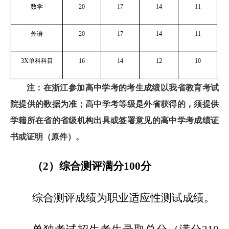
数学
20
17
14
11
科
目
外语
20
17
14
11
3X
单科科目
16
14
12
10
注：在浙江参加高中学考的考生成绩以我省教育考试
院提供的数据为准；高中学考等级是外省获得的，须提供
学籍所在省的省级机构出具或签署意见的高中学考成绩证
书或证明（原件）。
（2）综合测评满分100分
综合测评成绩为职业适应性测试成绩。