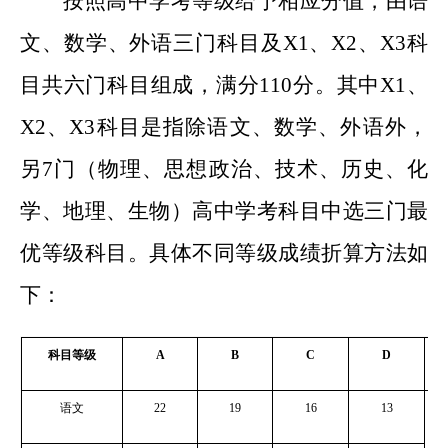
按照高中学考
等级给予相应分值，
由语
文、数学、外语三门科目及X1、X2、X3科
目共六门科目组成，满分110分。其中X1、
X2、X3科目是指除语文、数学、外语外，
另7门
（
物理、思想政治、技术、历史、化
学、地理、生物）高中学考科目中选三门最
优等级科目。具体
不同等级成绩折算
方法如
下：
科目等级
A
B
C
D
语文
22
19
16
13