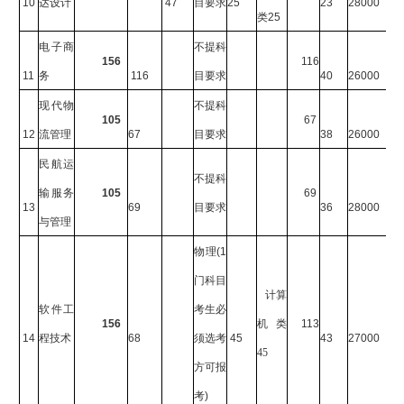
10
达设计
47
目要求
25
23
28000
类
25
电子商
不提科
156
116
11
务
116
目要求
40
26000
现代物
不提科
105
67
12
流管理
67
目要求
38
26000
民航运
不提科
输服务
105
69
13
69
目要求
36
28000
与管理
物理
(1
门科目
计算
软件工
考生必
156
机类
113
14
程技术
68
须选考
45
43
27000
45
方可报
考
)