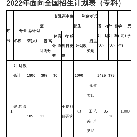
2022
年面向全国招生计划表（专科）
普通高中生
单独考试
源
招生
省内
外省
学费
序
专业
总计划
计划
计划
(
元
/
学
体育
考试
号
名称
数
(
人
)
普高
招生
(
人
)
(
人
)
年
)
计划
科目要
计划数
计划数
类别
数
求
计划数
合计
1800
395
30
1000
1425
375
建筑
类15
建筑设
不提科
1
63
工艺
85
13000
计
105
22
目要求
20
美术
类48