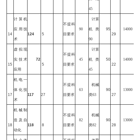
45
计算机
计算
不提科
应用技
90
机类
95
14000
14
124
5
目要求
29
术
90
虚拟现
计算
不提科
实技术
72
45
机类
50
14000
15
5
目要求
22
应用
45
机电一
不提科
机械
体化技
63
90
13000
17
117
27
目要求
类63
27
术
机械制
不提科
机械
造及自
82
90
13000
18
118
8
目要求
类82
28
动化