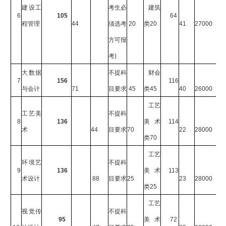
建设工
考生必
建筑
6
105
64
程管理
44
须选考
20
类
20
41
27000
方可报
考
)
大数据
不提科
财会
7
156
116
与会计
71
目要求
45
类
45
40
26000
工艺
工艺美
不提科
8
136
美术
114
术
44
目要求
70
22
28000
类
70
工艺
环境艺
不提科
9
136
美术
113
术设计
88
目要求
25
23
28000
类
25
工艺
视觉传
不提科
95
美术
72