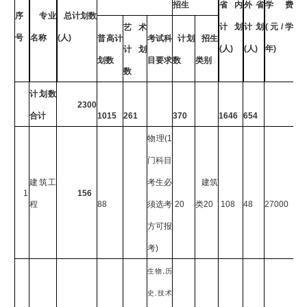
招生
省内
外省
学费
序
专业
总计划数
计划
计划
(
元
/
学
艺术
号
名称
(
人
)
普高计
考试科
计划
招生
(
人
)
(
人
)
年
)
计划
划数
目要求
数
类别
数
计划数
2300
合计
1015
261
370
1646
654
物理
(1
门科目
建筑工
考生必
建筑
1
156
程
88
须选考
20
类
20
108
48
27000
方可报
考
)
生物
,
历
史
,
技术