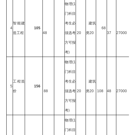
物理
(1
门科目
智能建
考生必
建筑
4
105
68
造工程
48
须选考
20
类
20
37
27000
方可报
考
)
物理
(1
门科目
工程造
考生必
建筑
5
156
价
88
须选考
20
类
20
108
48
27000
方可报
考
)
物理
(1
门科目