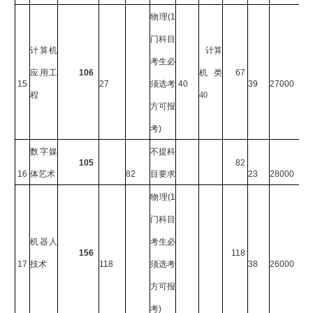
物理
(1
门科目
计算机
计算
考生必
应用工
106
机类
67
15
27
须选考
40
39
27000
程
40
方可报
考
)
数字媒
不提科
105
82
16
体艺术
82
目要求
23
28000
物理
(1
门科目
机器人
考生必
156
118
17
技术
118
须选考
38
26000
方可报
考
)