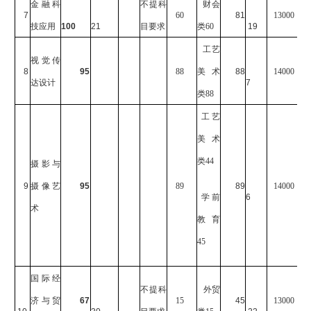
金融科
不提科
财会
7
60
81
13000
技应用
100
21
目要求
类60
19
工艺
视觉传
8
95
88
美术
88
14000
达设计
7
类88
工艺
美术
类44
摄影与
9
摄像艺
95
89
89
14000
学前
6
术
教育
45
国际经
不提科
外贸
济与贸
67
15
45
13000