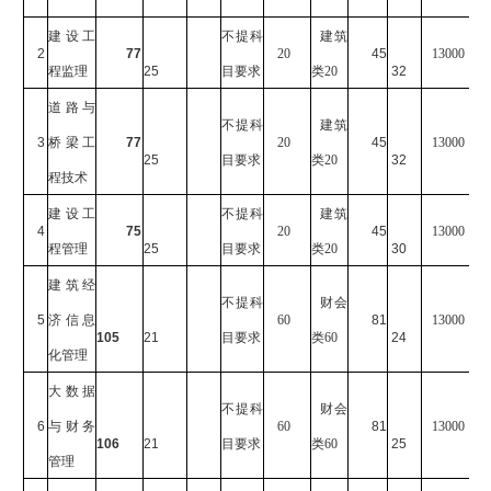
建设工
不提科
建筑
2
77
20
45
13000
程监理
25
目要求
类20
32
道路与
不提科
建筑
3
桥梁工
77
20
45
13000
25
目要求
类20
32
程技术
建设工
不提科
建筑
4
75
20
45
13000
程管理
25
目要求
类20
30
建筑经
不提科
财会
5
济信息
60
81
13000
105
21
目要求
类60
24
化管理
大数据
不提科
财会
6
与财务
60
81
13000
106
21
目要求
类60
25
管理