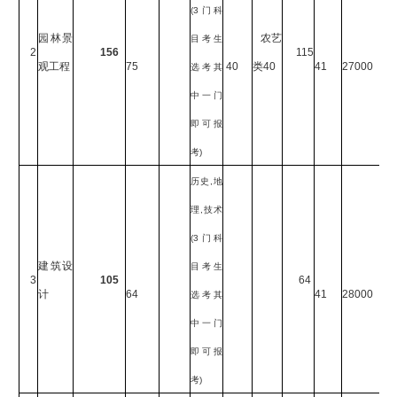
(3
门科
园林景
农艺
目考生
2
156
115
观工程
75
40
类
40
41
27000
选考其
中一门
即可报
考
)
历史
,
地
理
,
技术
(3
门科
建筑设
目考生
3
105
64
计
64
41
28000
选考其
中一门
即可报
考
)