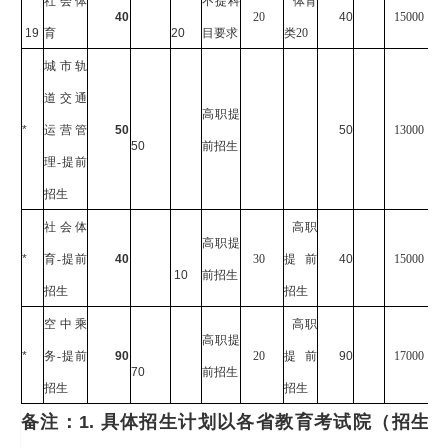
社会体
不提科
体育
40
20
40
15000
19
育
20
目要求
类20
城市轨
道交通
高职提
*
运营管
50
50
13000
50
前招生
理-提前
招生
社会体
高职
高职提
*
育-提前
40
30
提前
40
15000
10
前招生
招生
招生
空中乘
高职
高职提
*
务-提前
90
20
提前
90
17000
70
前招生
招生
招生
备注：
1.
具体招生计划以各省教育考试院（招生